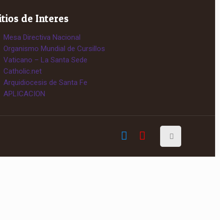
itios de Interes
Mesa Directiva Nacional
Organismo Mundial de Cursillos
Vaticano – La Santa Sede
Catholic.net
Arquidiocesis de Santa Fe
APLICACION