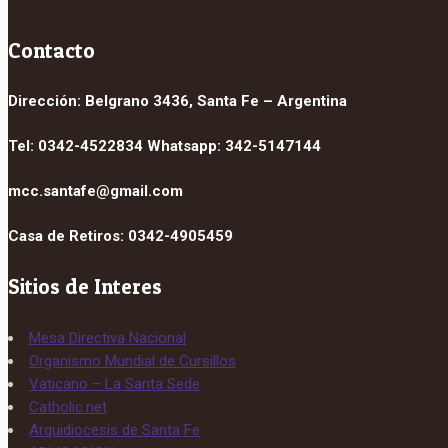
Contacto
Dirección: Belgrano 3436, Santa Fe – Argentina
Tel: 0342-4522834 Whatsapp: 342-5147144
mcc.santafe@gmail.com
Casa de Retiros: 0342-4905459
Sitios de Interes
Mesa Directiva Nacional
Organismo Mundial de Cursillos
Vaticano – La Santa Sede
Catholic.net
Arquidiocesis de Santa Fe