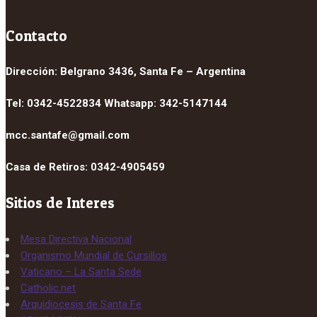
Contacto
Dirección: Belgrano 3436, Santa Fe – Argentina
Tel: 0342-4522834 Whatsapp: 342-5147144
mcc.santafe@gmail.com
Casa de Retiros: 0342-4905459
Sitios de Interes
Mesa Directiva Nacional
Organismo Mundial de Cursillos
Vaticano – La Santa Sede
Catholic.net
Arquidiocesis de Santa Fe