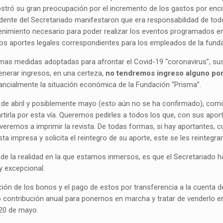
stró su gran preocupación por el incremento de los gastos por encim
idente del Secretariado manifestaron que era responsabilidad de to
tenimiento necesario para poder realizar los eventos programados en
 los aportes legales correspondientes para los empleados de la fund
 últimas medidas adoptadas para afrontar el Covid-19 “coronavirus”, s
 generar ingresos, en una certeza,
no tendremos ingreso alguno por 
ancialmente la situación económica de la Fundación “Prisma”.
e abril y posiblemente mayo (esto aún no se ha confirmado), como no
artirla por esta vía. Queremos pedirles a todos los que, con sus apor
emos a imprimir la revista. De todas formas, si hay aportantes, cur
sta impresa y solicita el reintegro de su aporte, este se les reintegrar
de la realidad en la que estamos inmersos, es que el Secretariado ha a
y excepcional.
ión de los bonos y el pago de estos por transferencia a la cuenta d
no contribución anual para ponernos en marcha y tratar de venderlo e
 20 de mayo.